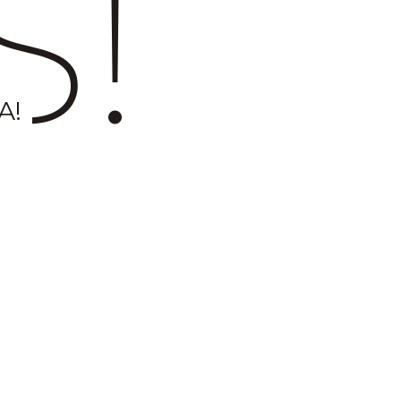
S!
A!