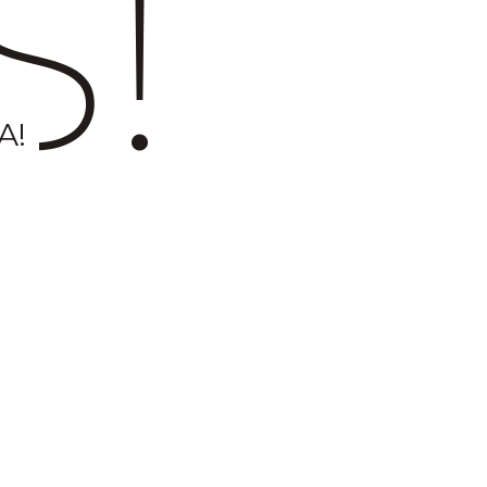
S!
A!