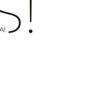
S!
A!