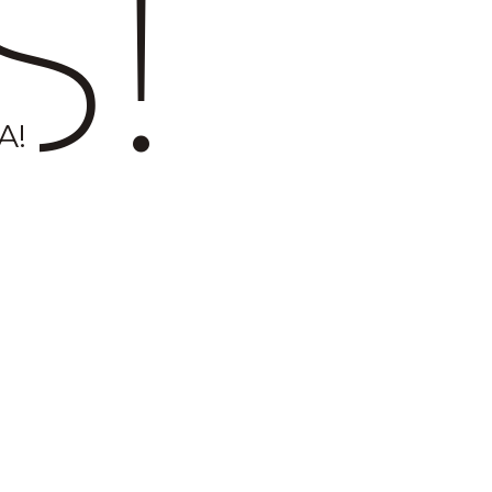
S!
A!