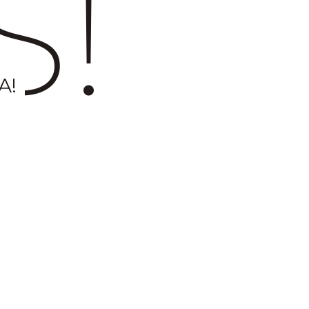
S!
A!